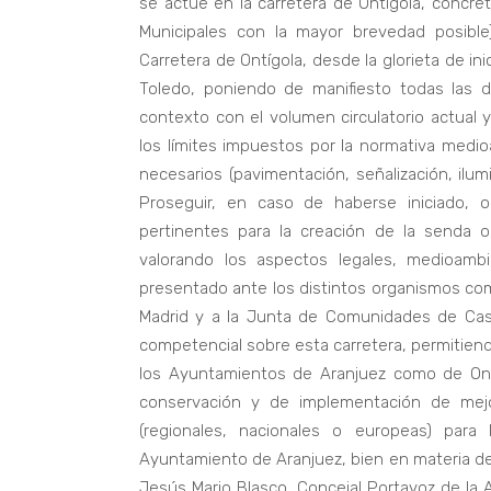
se actúe en la carretera de Ontígola, concre
Municipales con la mayor brevedad posible
Carretera de Ontígola, desde la glorieta de ini
Toledo, poniendo de manifiesto todas las d
contexto con el volumen circulatorio actual 
los límites impuestos por la normativa medi
necesarios (pavimentación, señalización, ilumi
Proseguir, en caso de haberse iniciado, 
pertinentes para la creación de la senda o
valorando los aspectos legales, medioambie
presentado ante los distintos organismos co
Madrid y a la Junta de Comunidades de Casti
competencial sobre esta carretera, permitien
los Ayuntamientos de Aranjuez como de Ont
conservación y de implementación de mejor
(regionales, nacionales o europeas) para 
Ayuntamiento de Aranjuez, bien en materia de
Jesús Mario Blasco, Concejal Portavoz de la