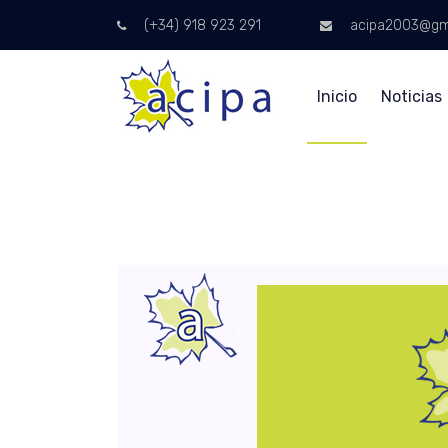
(+34) 918 923 291
acipa2003@gm
Inicio
Noticias