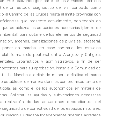
tamente realizando (por parte de los Servicios Técnicos
) de un estudio diagnóstico del vial conocido como
cio al Camino de las Cruces hasta el límite provincial con
eficiencias que presente actualmente, poniéndolo en
y que establezca las actuaciones necesarias (dentro de
oambiental) para dotarle de los elementos de seguridad
nación, arcenes, canalizaciones de pluviales, etcétera).
o poner en marcha, en caso contrario, los estudios
 plataforma ciclo-peatonal entre Aranjuez y Ontígola,
ntales, urbanísticos y administrativos, a fin de ser
mpetentes para su aprobación. Instar a la Comunidad de
lla-La Mancha a definir de manera definitiva el marco
do establecer de manera clara los compromisos tanto de
ígola, así como el de los autonómicos en materia de
as. Solicitar las ayudas y subvenciones necesarias
la realización de las actuaciones dependientes del
 seguridad o de conectividad de los espacios naturales.
 Agrupación Ciudadana Independiente ribereña agradece