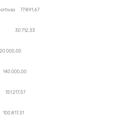
portivas 77.891,67
d-19 30.712,33
0.000,00
000,00
.217,57
817,31