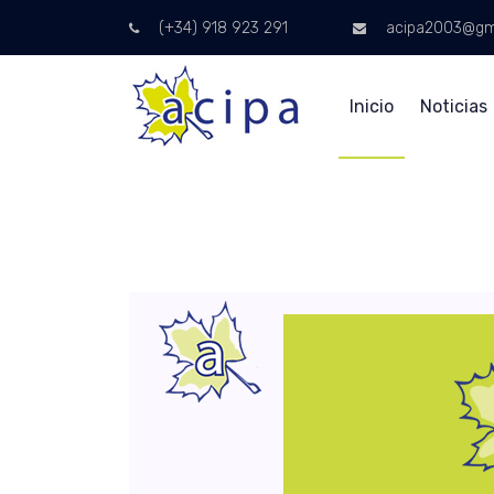
(+34) 918 923 291
acipa2003@gm
Inicio
Noticias