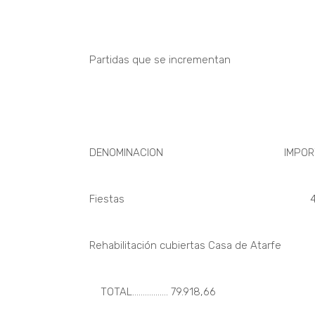
Partidas que se incrementan
DENOMINACION IMPORTE D
Fiestas 43.000
Rehabilitación cubiertas Casa de Ata
TOTAL………….…. 79.918,66