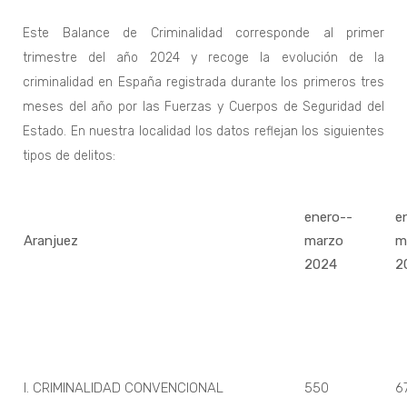
Este Balance de Criminalidad corresponde al primer
trimestre del año 2024 y recoge la evolución de la
criminalidad en España registrada durante los primeros tres
meses del año por las Fuerzas y Cuerpos de Seguridad del
Estado. En nuestra localidad los datos reflejan los siguientes
tipos de delitos:
enero--
e
Aranjuez
marzo
m
2024
2
I. CRIMINALIDAD CONVENCIONAL
550
6