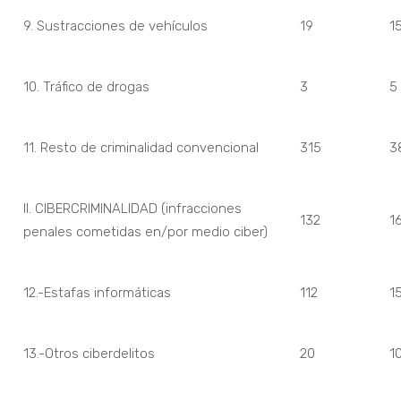
9. Sustracciones de vehículos
19
1
10. Tráfico de drogas
3
5
11. Resto de criminalidad convencional
315
3
II. CIBERCRIMINALIDAD (infracciones
132
1
penales cometidas en/por medio ciber)
12.-Estafas informáticas
112
1
13.-Otros ciberdelitos
20
1