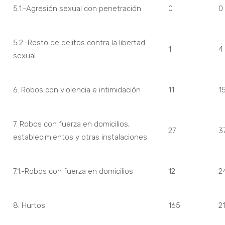
5.1.-Agresión sexual con penetración
0
0
5.2.-Resto de delitos contra la libertad
1
4
sexual
6. Robos con violencia e intimidación
11
1
7. Robos con fuerza en domicilios,
27
3
establecimientos y otras instalaciones
7.1.-Robos con fuerza en domicilios
12
2
8. Hurtos
165
2