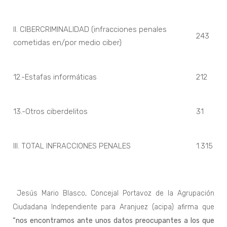
II. CIBERCRIMINALIDAD (infracciones penales
243
cometidas en/por medio ciber)
12.-Estafas informáticas
212
13.-Otros ciberdelitos
31
III. TOTAL INFRACCIONES PENALES
1.315
J
esús Mario Blasco, Concejal Portavoz de la Agrupación
Ciudadana Independiente para Aranjuez (acipa) afirma que
“nos encontramos ante unos datos preocupantes a los que