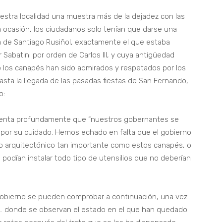
estra localidad una muestra más de la dejadez con las
a ocasión, los ciudadanos solo tenían que darse una
aza de Santiago Rusiñol, exactamente el que estaba
Sabatini por orden de Carlos III, y cuya antigüedad
 los canapés han sido admirados y respetados por los
hasta la llegada de las pasadas fiestas de San Fernando,
o:
lamenta profundamente que “nuestros gobernantes se
por su cuidado. Hemos echado en falta que el gobierno
 arquitectónico tan importante como estos canapés, o
 podían instalar todo tipo de utensilios que no deberían
 Gobierno se pueden comprobar a continuación, una vez
as… donde se observan el estado en el que han quedado