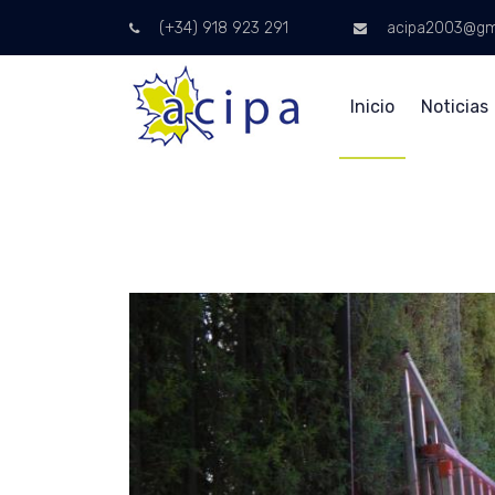
(+34) 918 923 291
acipa2003@gm
Inicio
Noticias