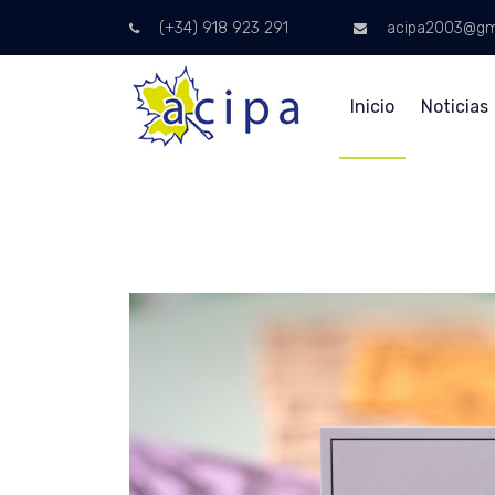
(+34) 918 923 291
acipa2003@gm
Inicio
Noticias