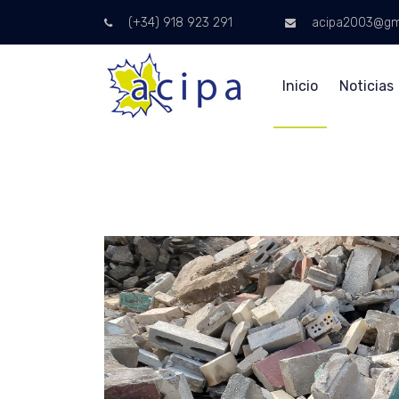
(+34) 918 923 291
acipa2003@gm
Inicio
Noticias