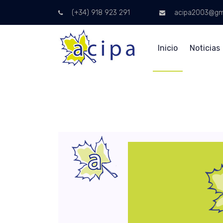
(+34) 918 923 291
acipa2003@gm
Inicio
Noticias