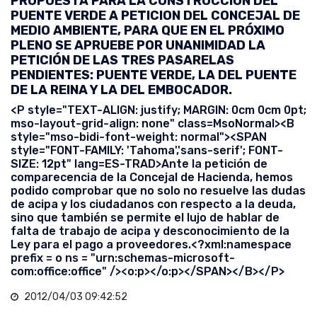
PROPUESTA PARA LA CONSTRUCCIÓN DEL
PUENTE VERDE A PETICION DEL CONCEJAL DE
MEDIO AMBIENTE, PARA QUE EN EL PRÓXIMO
PLENO SE APRUEBE POR UNANIMIDAD LA
PETICIÓN DE LAS TRES PASARELAS
PENDIENTES: PUENTE VERDE, LA DEL PUENTE
DE LA REINA Y LA DEL EMBOCADOR.
<P style="TEXT-ALIGN: justify; MARGIN: 0cm 0cm 0pt;
mso-layout-grid-align: none" class=MsoNormal><B
style="mso-bidi-font-weight: normal"><SPAN
style="FONT-FAMILY: 'Tahoma','sans-serif'; FONT-
SIZE: 12pt" lang=ES-TRAD>Ante la petición de
comparecencia de la Concejal de Hacienda, hemos
podido comprobar que no solo no resuelve las dudas
de acipa y los ciudadanos con respecto a la deuda,
sino que también se permite el lujo de hablar de
falta de trabajo de acipa y desconocimiento de la
Ley para el pago a proveedores.<?xml:namespace
prefix = o ns = "urn:schemas-microsoft-
com:office:office" /><o:p></o:p></SPAN></B></P>
2012/04/03 09:42:52