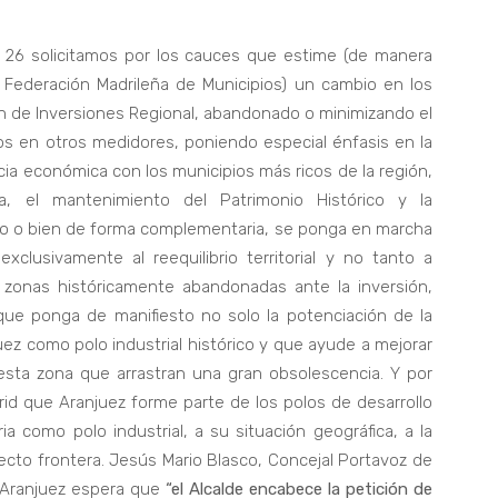
a 26 solicitamos por los cauces que estime (de manera
la Federación Madrileña de Municipios) un cambio en los
lan de Inversiones Regional, abandonado o minimizando el
rios en otros medidores, poniendo especial énfasis en la
cia económica con los municipios más ricos de la región,
a, el mantenimiento del Patrimonio Histórico y la
cto o bien de forma complementaria, se ponga en marcha
xclusivamente al reequilibrio territorial y no tanto a
 zonas históricamente abandonadas ante la inversión,
e ponga de manifiesto no solo la potenciación de la
ez como polo industrial histórico y que ayude a mejorar
e esta zona que arrastran una gran obsolescencia. Y por
rid que Aranjuez forme parte de los polos de desarrollo
ia como polo industrial, a su situación geográfica, a la
ecto frontera. Jesús Mario Blasco, Concejal Portavoz de
 Aranjuez espera que
“el Alcalde encabece la petición de