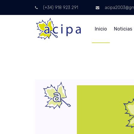
(+34) 918 923 291
acipa2003@gm
Inicio
Noticias