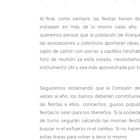
Al final, como siempre, las fiestas tienen
instalado en más de lo mismo cada año… 
queremos pensar que la población de Aranjue
las asociaciones y colectivos aportaran ideas
cajón de cartón con porras y castillos hincha
foro de reunión ya está creado, necesitamo
instrumento útil y sea más aprovechada por t
Seguiremos reclamando que la Comisión de F
veces al año, los barrios deberían constituir
las fiestas a ellos, conciertos, guisos popu
fiestas lo sean para los ribereños. Si la socieda
de turno seguirán calcando las mismas fiest
buscar ni el esfuerzo ni el cambio. Si no ha
estas líneas para volver a decir lo mismo.