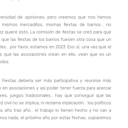
 diversidad de opiniones, pero creemos que nos hemos
mismos mercadillos, mismas fiestas de barrios… no
z quiere esto. La comisión de fiestas se creó para que
, que las fiestas de los barrios fuesen otra cosa que un
bles… por favor, estamos en 2023. Eso sí, una vez que el
s que las asociaciones crean en ello, vean que es un
odos.
iestas debería ser más participativa y reunirse más
se en asociaciones y así poder tener fuerza para acercar
lares, juegos tradicionales… hay que conseguir que las
d civil no se implica, ni reclama implicación… los políticos
as año tras año… el trabajo lo tienen hecho y no van a
cemos nada, el próximo año por estas fechas, copiaremos