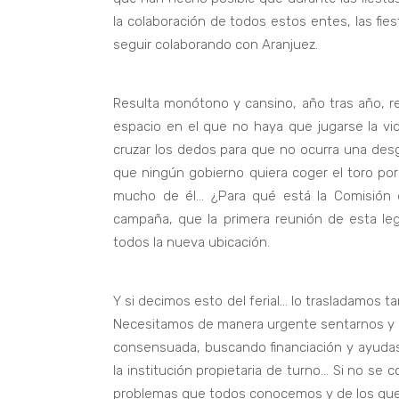
la colaboración de todos estos entes, las fies
seguir colaborando con Aranjuez.
Resulta monótono y cansino, año tras año, re
espacio en el que no haya que jugarse la vid
cruzar los dedos para que no ocurra una des
que ningún gobierno quiera coger el toro por 
mucho de él… ¿Para qué está la Comisión d
campaña, que la primera reunión de esta leg
todos la nueva ubicación.
Y si decimos esto del ferial… lo trasladamos t
Necesitamos de manera urgente sentarnos y de
consensuada, buscando financiación y ayuda
la institución propietaria de turno… Si no se
problemas que todos conocemos y de los que