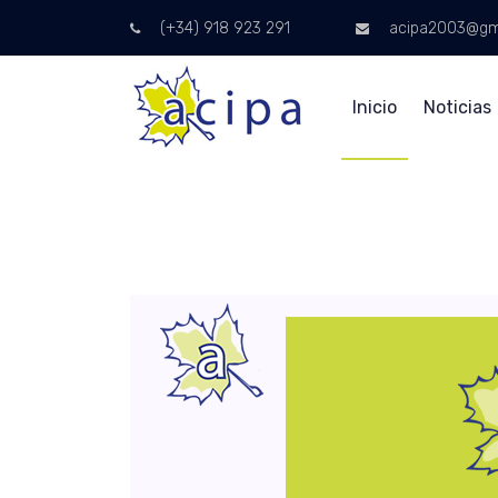
(+34) 918 923 291
acipa2003@gm
Inicio
Noticias