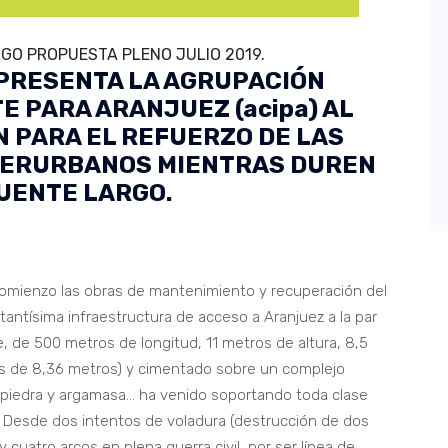
O PROPUESTA PLENO JULIO 2019.
 PRESENTA LA AGRUPACIÓN
 PARA ARANJUEZ (acipa) AL
 PARA EL REFUERZO DE LAS
TERURBANOS MIENTRAS DUREN
UENTE LARGO.
comienzo las obras de mantenimiento y recuperación del
tantísima infraestructura de acceso a Aranjuez a la par
de 500 metros de longitud, 11 metros de altura, 8,5
es de 8,36 metros) y cimentado sobre un complejo
 piedra y argamasa… ha venido soportando toda clase
a. Desde dos intentos de voladura (destrucción de dos
y cuatro arcos en plena guerra civil, por ser línea de