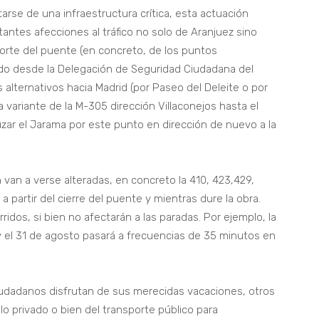
arse de una infraestructura crítica, esta actuación
ntes afecciones al tráfico no solo de Aranjuez sino
orte del puente (en concreto, de los puntos
ado desde la Delegación de Seguridad Ciudadana del
 alternativos hacia Madrid (por Paseo del Deleite o por
la variante de la M-305 dirección Villaconejos hasta el
ruzar el Jarama por este punto en dirección de nuevo a la
van a verse alteradas, en concreto la 410, 423,429,
 partir del cierre del puente y mientras dure la obra.
idos, si bien no afectarán a las paradas. Por ejemplo, la
o y el 31 de agosto pasará a frecuencias de 35 minutos en
udadanos disfrutan de sus merecidas vacaciones, otros
o privado o bien del transporte público para