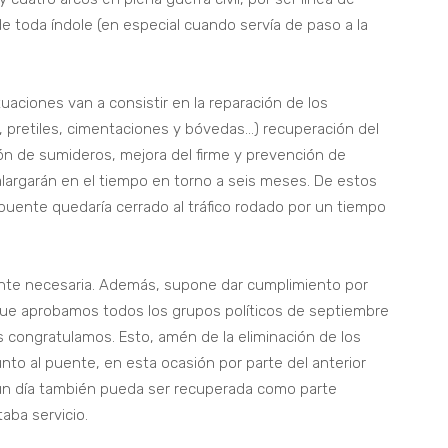
e toda índole (en especial cuando servía de paso a la
aciones van a consistir en la reparación de los
, pretiles, cimentaciones y bóvedas…) recuperación del
ón de sumideros, mejora del firme y prevención de
 alargarán en el tiempo en torno a seis meses. De estos
l puente quedaría cerrado al tráfico rodado por un tiempo
ente necesaria. Además, supone dar cumplimiento por
 que aprobamos todos los grupos políticos de septiembre
s congratulamos. Esto, amén de la eliminación de los
unto al puente, en esta ocasión por parte del anterior
ún día también pueda ser recuperada como parte
taba servicio.