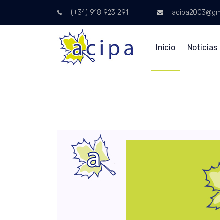
(+34) 918 923 291
acipa2003@gm
Inicio
Noticias