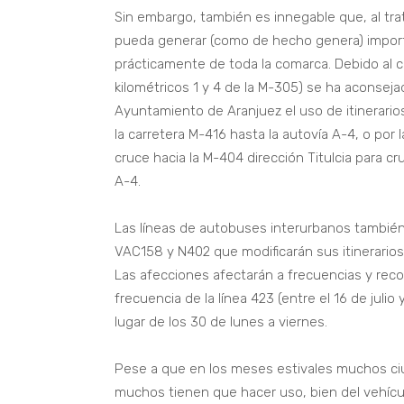
Sin embargo, también es innegable que, al trat
pueda generar (como de hecho genera) importa
prácticamente de toda la comarca. Debido al c
kilométricos 1 y 4 de la M-305) se ha aconsej
Ayuntamiento de Aranjuez el uso de itinerarios
la carretera M-416 hasta la autovía A-4, o por 
cruce hacia la M-404 dirección Titulcia para c
A-4.
Las líneas de autobuses interurbanos también 
VAC158 y N402 que modificarán sus itinerarios a
Las afecciones afectarán a frecuencias y recorr
frecuencia de la línea 423 (entre el 16 de juli
lugar de los 30 de lunes a viernes.
Pese a que en los meses estivales muchos ci
muchos tienen que hacer uso, bien del vehícul