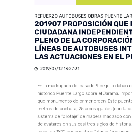
REFUERZO AUTOBUSES OBRAS PUENTE LARG
201907 PROPOSICIÓN QUE
CIUDADANA INDEPENDIENTE
PLENO DE LA CORPORACIÓN
LÍNEAS DE AUTOBUSES IN
LAS ACTUACIONES EN EL P
2019/07/12 13:27:31
En la madrugada del pasado 9 de julio daban 
histórico Puente Largo sobre el Jarama, impor
que monumento de primer orden. Este puente, 
metros de anchura, 25 arcos iguales (con luc
sistema de “pilotaje” de madera macizado con
de avatares en sus casi tres siglos de histori
arcos en 1810 por nuestros “aliados” ingleses, 