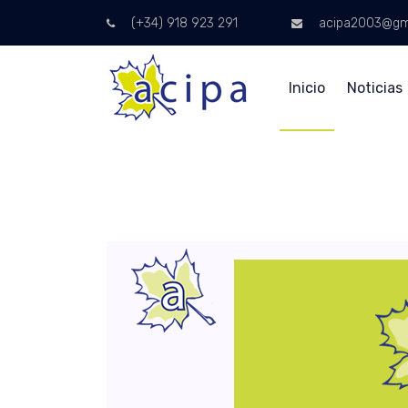
(+34) 918 923 291
acipa2003@gm
Inicio
Noticias