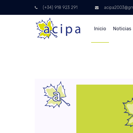
(+34) 918 923 291
acipa2003@gm
Inicio
Noticias