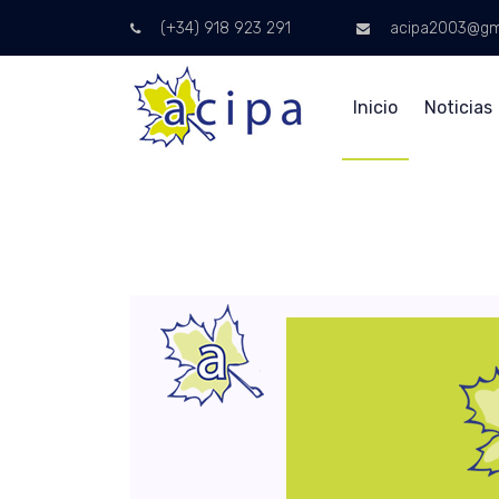
(+34) 918 923 291
acipa2003@gm
Inicio
Noticias