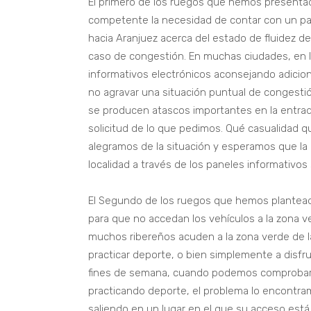
El primero de los ruegos que hemos presentad
competente la necesidad de contar con un pane
hacia Aranjuez acerca del estado de fluidez d
caso de congestión. En muchas ciudades, en 
informativos electrónicos aconsejando adicional
no agravar una situación puntual de congesti
se producen atascos importantes en la entrada
solicitud de lo que pedimos. Qué casualidad 
alegramos de la situación y esperamos que la
localidad a través de los paneles informativos 
El Segundo de los ruegos que hemos plantead
para que no accedan los vehículos a la zona v
muchos ribereños acuden a la zona verde de l
practicar deporte, o bien simplemente a disfr
fines de semana, cuando podemos comprobar 
practicando deporte, el problema lo encontra
saliendo en un lugar en el que su acceso está