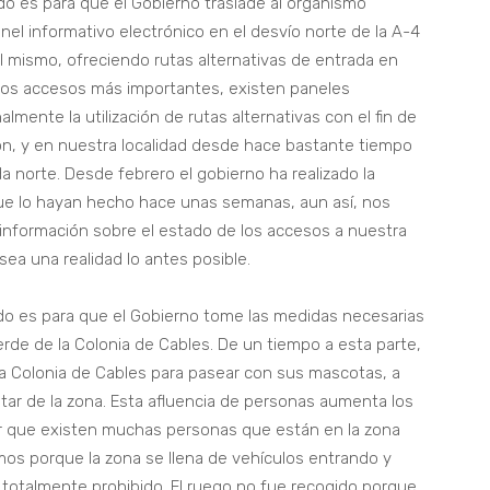
o es para que el Gobierno traslade al organismo
l informativo electrónico en el desvío norte de la A-4
el mismo, ofreciendo rutas alternativas de entrada en
los accesos más importantes, existen paneles
mente la utilización de rutas alternativas con el fin de
ón, y en nuestra localidad desde hace bastante tiempo
 norte. Desde febrero el gobierno ha realizado la
que lo hayan hecho hace unas semanas, aun así, nos
 información sobre el estado de los accesos a nuestra
sea una realidad lo antes posible.
o es para que el Gobierno tome las medidas necesarias
erde de la Colonia de Cables. De un tiempo a esta parte,
a Colonia de Cables para pasear con sus mascotas, a
utar de la zona. Esta afluencia de personas aumenta los
que existen muchas personas que están en la zona
mos porque la zona se llena de vehículos entrando y
 totalmente prohibido. El ruego no fue recogido porque