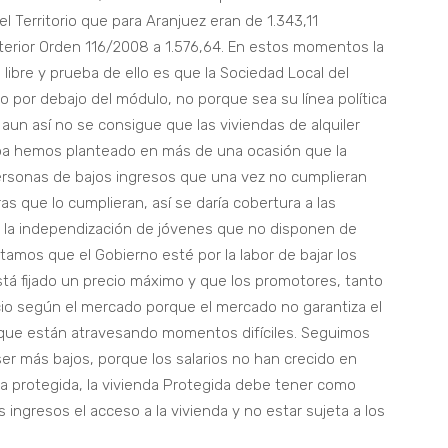
 Territorio que para Aranjuez eran de 1.343,11
terior Orden 116/2008 a 1.576,64. En estos momentos la
 libre y prueba de ello es que la Sociedad Local del
io por debajo del módulo, no porque sea su línea política
aun así no se consigue que las viviendas de alquiler
pa hemos planteado en más de una ocasión que la
 personas de bajos ingresos que una vez no cumplieran
ras que lo cumplieran, así se daría cobertura a las
 la independización de jóvenes que no disponen de
ntamos que el Gobierno esté por la labor de bajar los
stá fijado un precio máximo y que los promotores, tanto
io según el mercado porque el mercado no garantiza el
ias que están atravesando momentos difíciles. Seguimos
r más bajos, porque los salarios no han crecido en
a protegida, la vivienda Protegida debe tener como
s ingresos el acceso a la vivienda y no estar sujeta a los