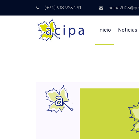
(+34) 918 923 291
acipa2003@gm
Inicio
Noticias