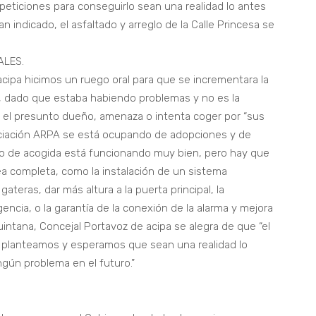
eticiones para conseguirlo sean una realidad lo antes
 indicado, el asfaltado y arreglo de la Calle Princesa se
ALES.
acipa hicimos un ruego oral para que se incrementara la
s, dado que estaba habiendo problemas y no es la
p, el presunto dueño, amenaza o intenta coger por “sus
ociación ARPA se está ocupando de adopciones y de
tro de acogida está funcionando muy bien, pero hay que
ea completa, como la instalación de un sistema
ateras, dar más altura a la puerta principal, la
ncia, o la garantía de la conexión de la alarma y mejora
intana, Concejal Portavoz de acipa se alegra de que “el
 planteamos y esperamos que sean una realidad lo
gún problema en el futuro.”