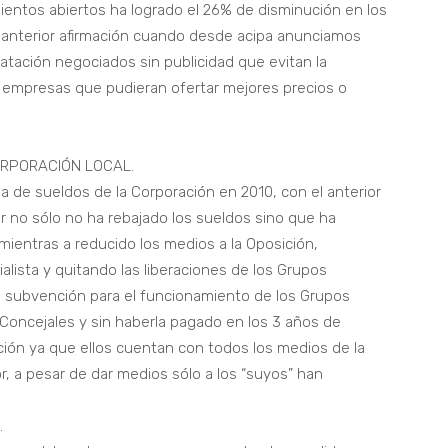
mientos abiertos ha logrado el 26% de disminución en los
 la anterior afirmación cuando desde acipa anunciamos
ación negociados sin publicidad que evitan la
n empresas que pudieran ofertar mejores precios o
ORPORACIÓN LOCAL.
 de sueldos de la Corporación en 2010, con el anterior
ar no sólo no ha rebajado los sueldos sino que ha
 mientras a reducido los medios a la Oposición,
lista y quitando las liberaciones de los Grupos
 la subvención para el funcionamiento de los Grupos
oncejales y sin haberla pagado en los 3 años de
sición ya que ellos cuentan con todos los medios de la
, a pesar de dar medios sólo a los “suyos” han
.