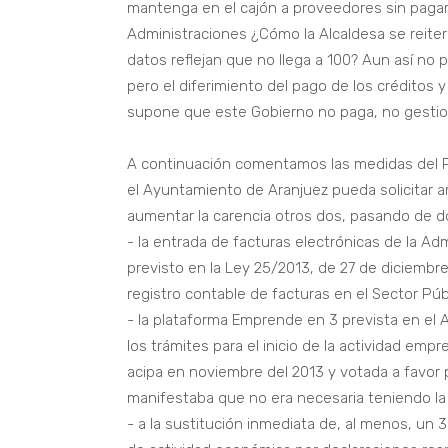
mantenga en el cajón a proveedores sin paga
Administraciones ¿Cómo la Alcaldesa se reite
datos reflejan que no llega a 100? Aun así n
pero el diferimiento del pago de los créditos
supone que este Gobierno no paga, no gestiona
A continuación comentamos las medidas del P
el Ayuntamiento de Aranjuez pueda solicitar a
aumentar la carencia otros dos, pasando de do
- la entrada de facturas electrónicas de la Ad
previsto en la Ley 25/2013, de 27 de diciembre
registro contable de facturas en el Sector Púb
- la plataforma Emprende en 3 prevista en el A
los trámites para el inicio de la actividad em
acipa en noviembre del 2013 y votada a favo
manifestaba que no era necesaria teniendo la
- a la sustitución inmediata de, al menos, un 3