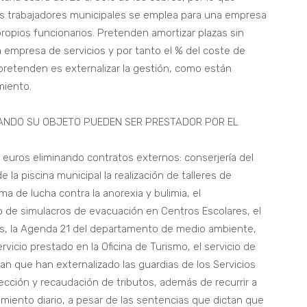
os trabajadores municipales se emplea para una empresa
propios funcionarios. Pretenden amortizar plazas sin
 empresa de servicios y por tanto el % del coste de
e pretenden es externalizar la gestión, como están
miento.
ANDO SU OBJETO PUEDEN SER PRESTADOR POR EL
e euros eliminando contratos externos: conserjería del
e la piscina municipal la realización de talleres de
a de lucha contra la anorexia y bulimia, el
o de simulacros de evacuación en Centros Escolares, el
es, la Agenda 21 del departamento de medio ambiente,
ervicio prestado en la Oficina de Turismo, el servicio de
n que han externalizado las guardias de los Servicios
ección y recaudación de tributos, además de recurrir a
imiento diario, a pesar de las sentencias que dictan que