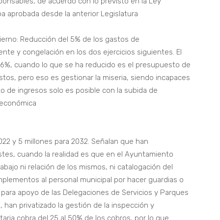
onsables, de acuerdo con lo previsto en la Ley
a aprobada desde la anterior Legislatura
ierno: Reducción del 5% de los gastos de
ente y congelación en los dos ejercicios siguientes. El
26%, cuando lo que se ha reducido es el presupuesto de
stos, pero eso es gestionar la miseria, siendo incapaces
 de ingresos solo es posible con la subida de
d económica
022 y 5 millones para 2032. Señalan que han
ostes, cuando la realidad es que en el Ayuntamiento
abajo ni relación de los mismos, ni catalogación del
mplementos al personal municipal por hacer guardias o
 para apoyo de las Delegaciones de Servicios y Parques
 han privatizado la gestión de la inspección y
aria cobra del 25 al 50% de los cobros, por lo que