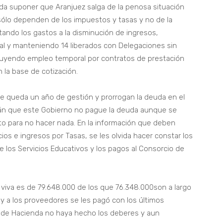
eda suponer que Aranjuez salga de la penosa situación
sólo dependen de los impuestos y tasas y no de la
tando los gastos a la disminución de ingresos,
pal y manteniendo 14 liberados con Delegaciones sin
ituyendo empleo temporal por contratos de prestación
n la base de cotización.
le queda un año de gestión y prorrogan la deuda en el
rán que este Gobierno no pague la deuda aunque se
o para no hacer nada. En la información que deben
ios e ingresos por Tasas, se les olvida hacer constar los
e los Servicios Educativos y los pagos al Consorcio de
viva es de 79.648.000 de los que 76.348.000son a largo
 y a los proveedores se les pagó con los últimos
al de Hacienda no haya hecho los deberes y aun