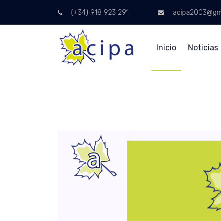
(+34) 918 923 291
acipa2003@gm
Inicio
Noticias