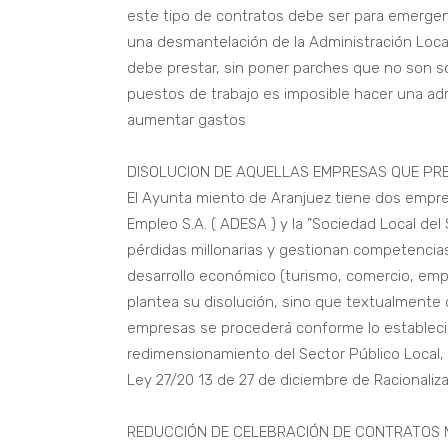
este tipo de contratos debe ser para emergen
una desmantelación de la Administración Local 
debe prestar, sin poner parches que no son so
puestos de trabajo es imposible hacer una admi
aumentar gastos
DISOLUCION DE AQUELLAS EMPRESAS QUE PR
El Ayunta miento de Aranjuez tiene dos empres
Empleo S.A. ( ADESA ) y la ”Sociedad Local del
pérdidas millonarias y gestionan competencias
desarrollo económico (turismo, comercio, emp
plantea su disolución, sino que textualmente d
empresas se procederá conforme lo establecid
redimensionamiento del Sector Público Local, de
Ley 27/20 13 de 27 de diciembre de Racionaliza
REDUCCIÓN DE CELEBRACIÓN DE CONTRATOS 