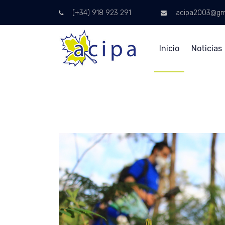
(+34) 918 923 291
acipa2003@gm
Inicio
Noticias