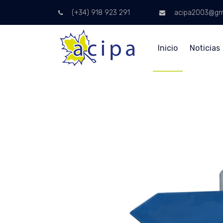
(+34) 918 923 291
acipa2003@gm
Inicio
Noticias