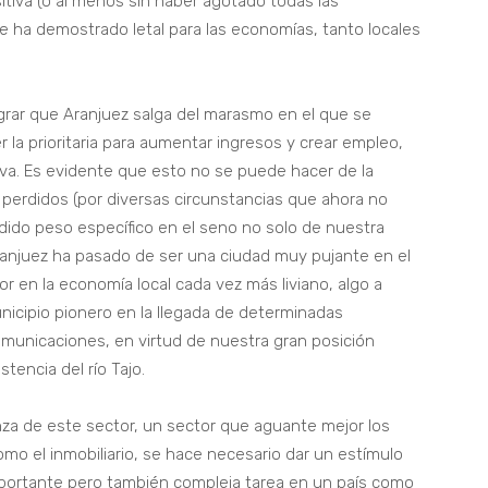
itiva (o al menos sin haber agotado todas las
e ha demostrado letal para las economías, tanto locales
grar que Aranjuez salga del marasmo en el que se
la prioritaria para aumentar ingresos y crear empleo,
iva. Es evidente que esto no se puede hacer de la
perdidos (por diversas circunstancias que ahora no
rdido peso específico en el seno no solo de nuestra
ranjuez ha pasado de ser una ciudad muy pujante en el
or en la economía local cada vez más liviano, algo a
nicipio pionero en la llegada de determinadas
comunicaciones, en virtud de nuestra gran posición
istencia del río Tajo.
nza de este sector, un sector que aguante mejor los
omo el inmobiliario, se hace necesario dar un estímulo
importante pero también compleja tarea en un país como