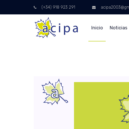
(+34) 918 923 291
acipa2003@gm
Inicio
Noticias