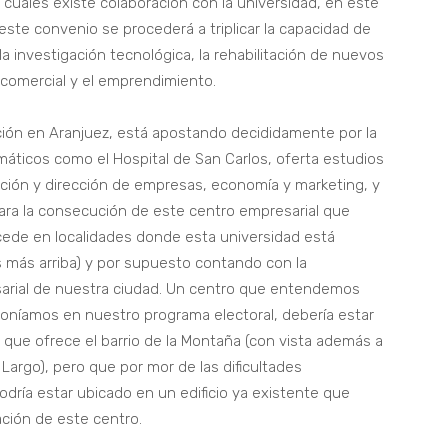
cuales existe colaboración con la universidad, en este
este convenio se procederá a triplicar la capacidad de
a investigación tecnológica, la rehabilitación de nuevos
o comercial y el emprendimiento.
ción en Aranjuez, está apostando decididamente por la
áticos como el Hospital de San Carlos, oferta estudios
ración y dirección de empresas, economía y marketing, y
ra la consecución de este centro empresarial que
de en localidades donde esta universidad está
 más arriba) y por supuesto contando con la
sarial de nuestra ciudad. Un centro que entendemos
poníamos en nuestro programa electoral, debería estar
que ofrece el barrio de la Montaña (con vista además a
Largo), pero que por mor de las dificultades
dría estar ubicado en un edificio ya existente que
ación de este centro.