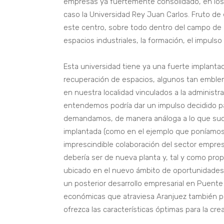
empresas ya fuertemente consolidado, en los 
caso la Universidad Rey Juan Carlos. Fruto de 
este centro, sobre todo dentro del campo de l
espacios industriales, la formación, el impuls
Esta universidad tiene ya una fuerte implanta
recuperación de espacios, algunos tan emblem
en nuestra localidad vinculados a la administ
entendemos podría dar un impulso decidido pa
demandamos, de manera análoga a lo que suce
implantada (como en el ejemplo que poníamos
imprescindible colaboración del sector empre
debería ser de nueva planta y, tal y como pro
ubicado en el nuevo ámbito de oportunidades 
un posterior desarrollo empresarial en Puente 
económicas que atraviesa Aranjuez también po
ofrezca las características óptimas para la cre