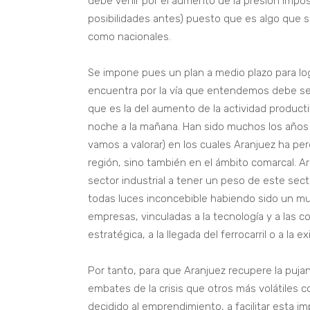
debe venir por el aumento de la presión impos
posibilidades antes) puesto que es algo que s
como nacionales.
Se impone pues un plan a medio plazo para lo
encuentra por la vía que entendemos debe ser 
que es la del aumento de la actividad product
noche a la mañana. Han sido muchos los años 
vamos a valorar) en los cuales Aranjuez ha pe
región, sino también en el ámbito comarcal. A
sector industrial a tener un peso de este sect
todas luces inconcebible habiendo sido un mu
empresas, vinculadas a la tecnología y a las 
estratégica, a la llegada del ferrocarril o a la ex
Por tanto, para que Aranjuez recupere la puja
embates de la crisis que otros más volátiles c
decidido al emprendimiento, a facilitar esta 