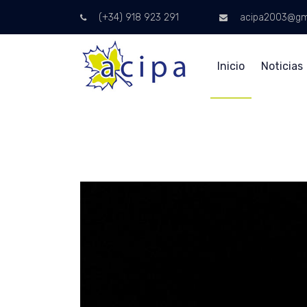
(+34) 918 923 291
acipa2003@gm
Inicio
Noticias