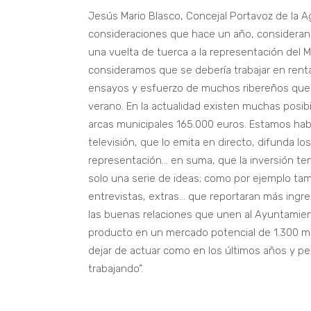
Jesús Mario Blasco, Concejal Portavoz de la 
consideraciones que hace un año, considerand
una vuelta de tuerca a la representación del 
consideramos que se debería trabajar en renta
ensayos y esfuerzo de muchos ribereños que 
verano. En la actualidad existen muchas posibi
arcas municipales 165.000 euros. Estamos hab
televisión, que lo emita en directo, difunda lo
representación… en suma, que la inversión ten
solo una serie de ideas; como por ejemplo tam
entrevistas, extras… que reportaran más in
las buenas relaciones que unen al Ayuntamie
producto en un mercado potencial de 1.300 mi
dejar de actuar como en los últimos años y p
trabajando”.