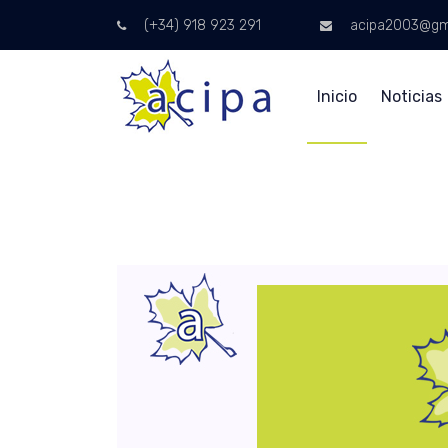
(+34) 918 923 291
acipa2003@gm
Inicio
Noticias