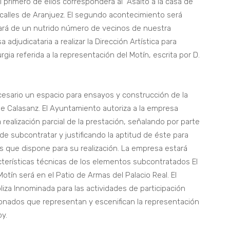
 primero de ellos corresponderá al “Asalto a la casa de
 calles de Aranjuez. El segundo acontecimiento será
tará de un nutrido número de vecinos de nuestra
 adjudicataria a realizar la Dirección Artística para
ia referida a la representación del Motín, escrita por D.
esario un espacio para ensayos y construcción de la
e Calasanz. El Ayuntamiento autoriza a la empresa
 realización parcial de la prestación, señalando por parte
de subcontratar y justificando la aptitud de éste para
s que dispone para su realización. La empresa estará
cterísticas técnicas de los elementos subcontratados El
otín será en el Patio de Armas del Palacio Real. El
za Innominada para las actividades de participación
cionados que representan y escenifican la representación
oy.