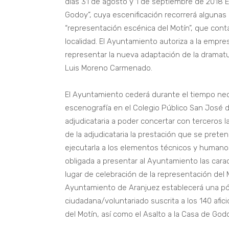
días 31 de agosto y 1 de septiembre de 2018 El
Godoy”, cuya escenificación recorrerá algunas
“representación escénica del Motín”, que con
localidad. El Ayuntamiento autoriza a la empresa
representar la nueva adaptación de la dramaturg
Luis Moreno Carmenado.
El Ayuntamiento cederá durante el tiempo nec
escenografía en el Colegio Público San José d
adjudicataria a poder concertar con terceros la
de la adjudicataria la prestación que se preten
ejecutarla a los elementos técnicos y humano
obligada a presentar al Ayuntamiento las cara
lugar de celebración de la representación del M
Ayuntamiento de Aranjuez establecerá una póli
ciudadana/voluntariado suscrita a los 140 afi
del Motín, así como el Asalto a la Casa de God