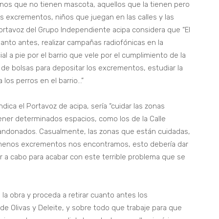
cinos que no tienen mascota, aquellos que la tienen pero
os excrementos, niños que juegan en las calles y las
ortavoz del Grupo Independiente acipa considera que “El
anto antes, realizar campañas radiofónicas en la
al a pie por el barrio que vele por el cumplimiento de la
 de bolsas para depositar los excrementos, estudiar la
 los perros en el barrio…”
dica el Portavoz de acipa, sería “cuidar las zonas
ener determinados espacios, como los de la Calle
andonados. Casualmente, las zonas que están cuidadas,
e menos excrementos nos encontramos, esto debería dar
ar a cabo para acabar con este terrible problema que se
a obra y proceda a retirar cuanto antes los
e Olivas y Deleite, y sobre todo que trabaje para que