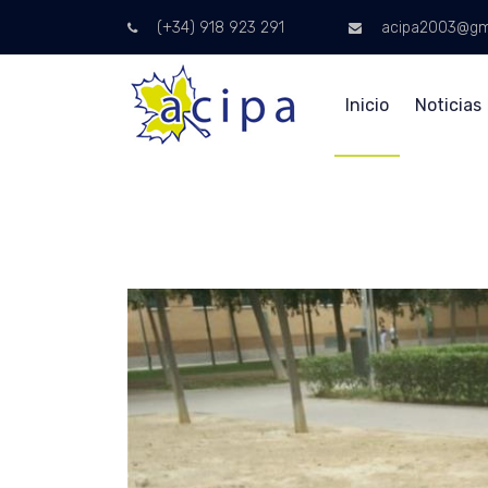
(+34) 918 923 291
acipa2003@gm
Inicio
Noticias