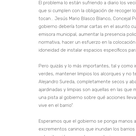
El problema lo están sufriendo a diario los ve
que si cumplen con la obligación de recoger l
tocan… Jesús Mario Blasco Blanco, Concejal P
gobierno debería tomar cartas en el asunto cu
emisora municipal, aumentar la presencia polici
normativa, hacer un esfuerzo en la colocación
idoneidad de instalar espacios específicos para
Pero quizás y lo más importantes, tal y como in
verdes, mantener limpios los alcorques y no t
Alejandro Sureda, completamente secos y ab
ajardinadas y limpias son aquellas en las qu
una pista al gobierno sobre qué acciones llev
vive en el barrio”.
Esperamos que el gobierno se ponga manos a l
excrementos caninos que inundan los barrios d