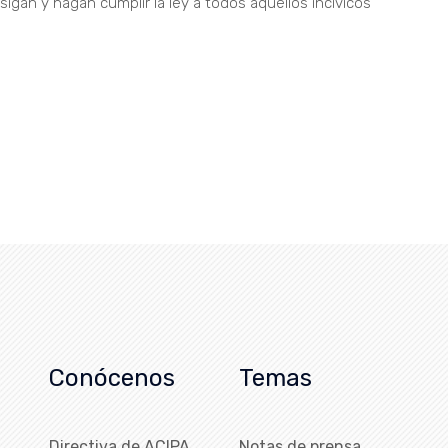
sigan y hagan cumplir la ley a todos aquellos incívicos
Conócenos
Temas
Directiva de ACIPA
Notas de prensa