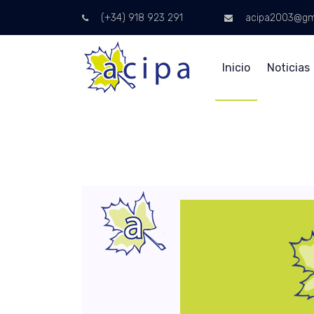
(+34) 918 923 291
acipa2003@gm
Inicio
Noticias