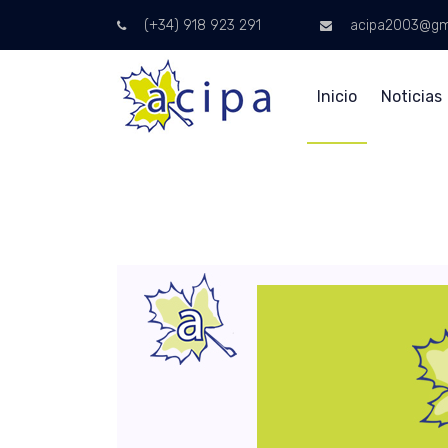
(+34) 918 923 291
acipa2003@gm
Inicio
Noticias