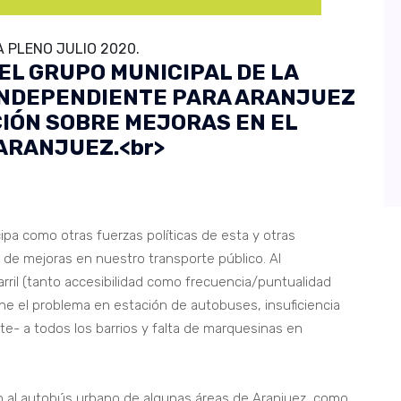
PLENO JULIO 2020.
EL GRUPO MUNICIPAL DE LA
INDEPENDIENTE PARA ARANJUEZ
CIÓN SOBRE MEJORAS EN EL
ARANJUEZ.<br>
pa como otras fuerzas políticas de esta y otras
 de mejoras en nuestro transporte público. Al
rril (tanto accesibilidad como frecuencia/puntualidad
ne el problema en estación de autobuses, insuficiencia
ente- a todos los barrios y falta de marquesinas en
so al autobús urbano de algunas áreas de Aranjuez, como