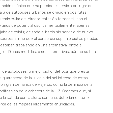
ambién el único que ha perdido el servicio en lugar de
nea 3 de autobuses urbanos se dividió en dos rutas,
emicircular del Mirador-estación ferrocarril, con el
horarios de potencial uso. Lamentablemente, apenas
aba de existir, dejando al barrio sin servicio de nuevo.
nsportes afirmó que el consorcio suprimió dichas paradas
staban trabajando en una alternativa, entre el
ola. Dichas medidas, o sus alternativas, aún no se han
 de autobuses, o mejor dicho, del local que presta
ra guarecerse de la lluvia o del sol intenso de estas
on gran demanda de viajeros, como la del inicio de la
odificación de la cabecera de la L-3. Creemos que, si
la sufrida con la alerta sanitaria, deberíamos tener
erca de las mejoras largamente anunciadas.