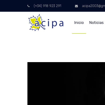
(+34) 918 923 291
acipa2003@gm
Inicio
Noticias