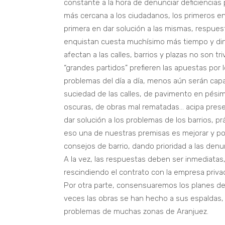
constante a la hora de denunciar deficiencias po
más cercana a los ciudadanos, los primeros en
primera en dar solución a las mismas, respue
enquistan cuesta muchísimo más tiempo y din
afectan a las calles, barrios y plazas no son tr
“grandes partidos” prefieren las apuestas por 
problemas del día a día, menos aún serán cap
suciedad de las calles, de pavimento en pésim
oscuras, de obras mal rematadas… acipa pres
dar solución a los problemas de los barrios, p
eso una de nuestras premisas es mejorar y po
consejos de barrio, dando prioridad a las denu
A la vez, las respuestas deben ser inmediatas
rescindiendo el contrato con la empresa privad
Por otra parte, consensuaremos los planes d
veces las obras se han hecho a sus espaldas, p
problemas de muchas zonas de Aranjuez.