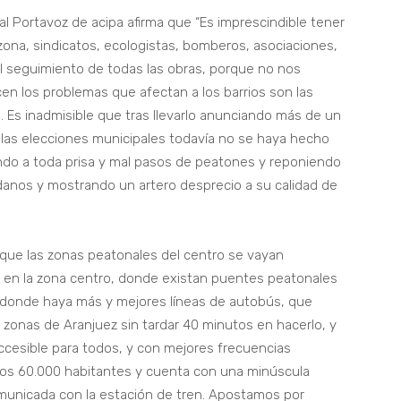
jal Portavoz de acipa afirma que “Es imprescindible tener
zona, sindicatos, ecologistas, bomberos, asociaciones,
el seguimiento de todas las obras, porque no nos
en los problemas que afectan a los barrios son las
. Es inadmisible que tras llevarlo anunciando más de un
e las elecciones municipales todavía no se haya hecho
ando a toda prisa y mal pasos de peatones y reponiendo
adanos y mostrando un artero desprecio a su calidad de
 que las zonas peatonales del centro se vayan
 en la zona centro, donde existan puentes peatonales
, donde haya más y mejores líneas de autobús, que
 zonas de Aranjuez sin tardar 40 minutos en hacerlo, y
ccesible para todos, y con mejores frecuencias
a los 60.000 habitantes y cuenta con una minúscula
municada con la estación de tren. Apostamos por