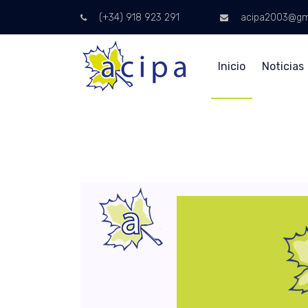
(+34) 918 923 291
acipa2003@gm
Inicio
Noticias