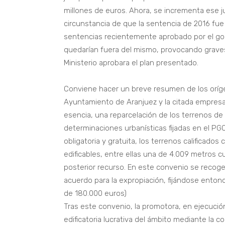
millones de euros. Ahora, se incrementa ese ju
circunstancia de que la sentencia de 2016 fue
sentencias recientemente aprobado por el gobi
quedarían fuera del mismo, provocando graves
Ministerio aprobara el plan presentado.
Conviene hacer un breve resumen de los oríge
Ayuntamiento de Aranjuez y la citada empresa
esencia, una reparcelación de los terrenos de 
determinaciones urbanísticas fijadas en el P
obligatoria y gratuita, los terrenos calificado
edificables, entre ellas una de 4.009 metros cu
posterior recurso. En este convenio se recoge
acuerdo para la expropiación, fijándose enton
de 180.000 euros)
Tras este convenio, la promotora, en ejecución
edificatoria lucrativa del ámbito mediante la c