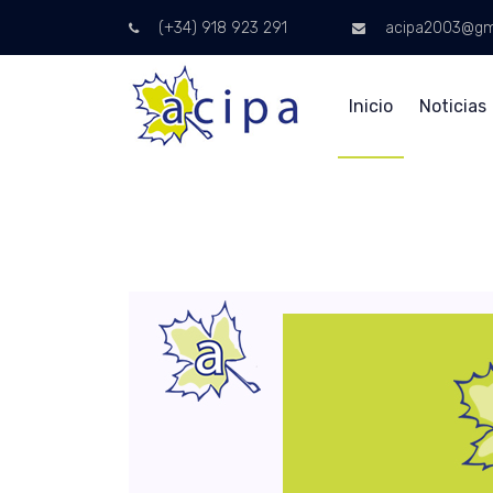
(+34) 918 923 291
acipa2003@gm
Inicio
Noticias