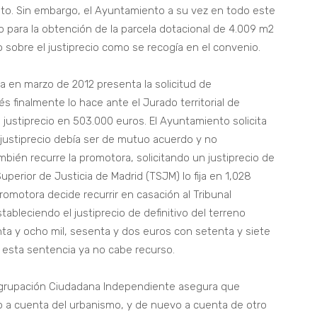
bito. Sin embargo, el Ayuntamiento a su vez en todo este
o para la obtención de la parcela dotacional de 4.009 m2
 sobre el justiprecio como se recogía en el convenio.
a en marzo de 2012 presenta la solicitud de
 finalmente lo hace ante el Jurado territorial de
el justiprecio en 503.000 euros. El Ayuntamiento solicita
 justiprecio debía ser de mutuo acuerdo y no
bién recurre la promotora, solicitando un justiprecio de
Superior de Justicia de Madrid (TSJM) lo fija en 1,028
omotora decide recurrir en casación al Tribunal
ableciendo el justiprecio de definitivo del terreno
ta y ocho mil, sesenta y dos euros con setenta y siete
 esta sentencia ya no cabe recurso.
 Agrupación Ciudadana Independiente asegura que
o a cuenta del urbanismo, y de nuevo a cuenta de otro