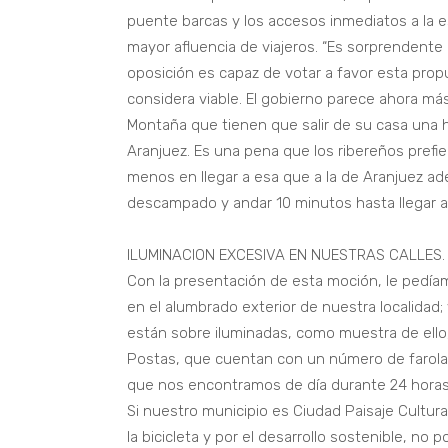
puente barcas y los accesos inmediatos a la e
mayor afluencia de viajeros. “Es sorprendent
oposición es capaz de votar a favor esta propu
considera viable. El gobierno parece ahora má
Montaña que tienen que salir de su casa una h
Aranjuez. Es una pena que los ribereños prefi
menos en llegar a esa que a la de Aranjuez ad
descampado y andar 10 minutos hasta llegar al
ILUMINACION EXCESIVA EN NUESTRAS CALLES.
Con la presentación de esta moción, le pedíam
en el alumbrado exterior de nuestra localida
están sobre iluminadas, como muestra de ello,
Postas, que cuentan con un número de farolas
que nos encontramos de día durante 24 horas
Si nuestro municipio es Ciudad Paisaje Cultur
la bicicleta y por el desarrollo sostenible, n