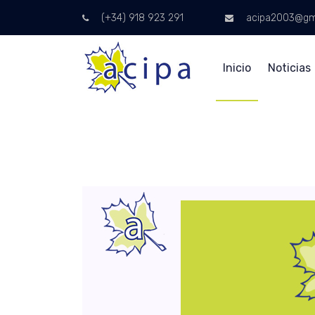
(+34) 918 923 291
acipa2003@gm
Inicio
Noticias