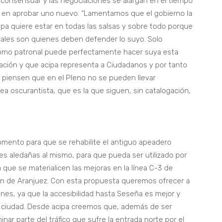
consensuar y las negociaciones se alargan en el tiempo
a en aprobar uno nuevo. “Lamentamos que el gobierno la
a quiere estar en todas las salsas y sobre todo porque
cales son quienes deben defender lo suyo. Solo
omo patronal puede perfectamente hacer suya esta
ación y que acipa representa a Ciudadanos y por tanto
e piensen que en el Pleno no se pueden llevar
ea oscurantista, que es la que siguen, sin catalogación,
e Fomento para que se rehabilite el antiguo apeadero
nes aledañas al mismo, para que pueda ser utilizado por
 que se materialicen las mejoras en la línea C-3 de
ción de Aranjuez. Con esta propuesta queremos ofrecer a
ones, ya que la accesibilidad hasta Seseña es mejor y
ra ciudad. Desde acipa creemos que, además de ser
nar parte del tráfico que sufre la entrada norte por el