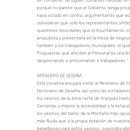
sin convenio, se siguen tomando medidas sin 
porque no parece que el Gobierno tenga pris
haya votado en contra, argumentando que acip
consideran que solo los representantes sindi
queremos recordarles que el Ayuntamiento c
propuesta y presentarla en la mesa de negoci
también a los trabajadores municipales, el qu
Propuestas que afecten al Personal es una lín
despreciando y arrinconando a trabajadores .”
APEADERO DE SESEÑA.
Esta iniciativa era para instar al Ministerio d
ferroviario de Seseña, así como las instalacio
los vecinos de la zona norte de Aranjuez hasta
Cercanías y mejore la accesibilidad a la esta
los vecinos del barrio de la Montaña más opci
más fluida que a la propia estación de nuest
beneficioso para estos vecinos, supondría elimi