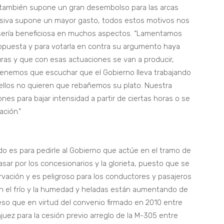
 también supone un gran desembolso para las arcas
esiva supone un mayor gasto, todos estos motivos nos
 sería beneficiosa en muchos aspectos. “Lamentamos
opuesta y para votarla en contra su argumento haya
ras y que con esas actuaciones se van a producir,
 tenemos que escuchar que el Gobierno lleva trabajando
ellos no quieren que rebañemos su plato. Nuestra
nes para bajar intensidad a partir de ciertas horas o se
ación.”
o es para pedirle al Gobierno que actúe en el tramo de
asar por los concesionarios y la glorieta, puesto que se
ación y es peligroso para los conductores y pasajeros
on el frío y la humedad y heladas están aumentando de
 eso que en virtud del convenio firmado en 2010 entre
ez para la cesión previo arreglo de la M-305 entre