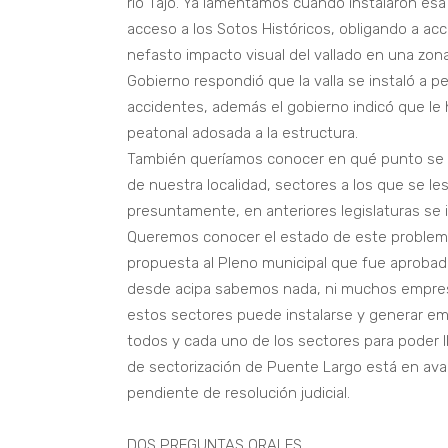
río Tajo. Ya lamentamos cuando instalaron esa
acceso a los Sotos Históricos, obligando a acce
nefasto impacto visual del vallado en una zona
Gobierno respondió que la valla se instaló a pet
accidentes, además el gobierno indicó que le h
peatonal adosada a la estructura.
También queríamos conocer en qué punto se en
de nuestra localidad, sectores a los que se l
presuntamente, en anteriores legislaturas se i
Queremos conocer el estado de este problem
propuesta al Pleno municipal que fue aprobada 
desde acipa sabemos nada, ni muchos empresar
estos sectores puede instalarse y generar em
todos y cada uno de los sectores para poder ll
de sectorización de Puente Largo está en ava
pendiente de resolución judicial.
DOS PREGUNTAS ORALES