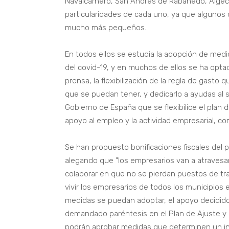
Navalcarnero, San Andrés de Rabanedo, Algeci
particularidades de cada uno, ya que algunos d
mucho más pequeños.
En todos ellos se estudia la adopción de medi
del covid-19, y en muchos de ellos se ha opt
prensa, la flexibilización de la regla de gast
que se puedan tener, y dedicarlo a ayudas al s
Gobierno de España que se flexibilice el plan 
apoyo al empleo y la actividad empresarial, co
Se han propuesto bonificaciones fiscales del p
alegando que "los empresarios van a atravesa
colaborar en que no se pierdan puestos de tra
vivir los empresarios de todos los municipios
medidas se puedan adoptar, el apoyo decidido
demandado paréntesis en el Plan de Ajuste y
podrán aprobar medidas que determinen un in