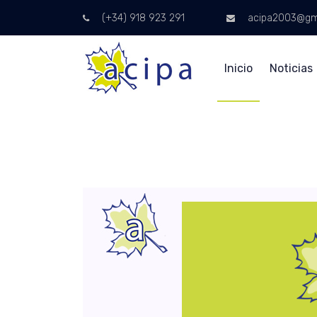
(+34) 918 923 291
acipa2003@gm
Inicio
Noticias