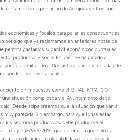
ras o Ayamonte, entre otros, también atendiendo a las
e ellos triplican la población de Aranjuez y otros son
das económicas y fiscales para paliar las consecuencias
ado por algo que ya reclamamos en anteriores notas de
o que permita gastar los superávit económicos puntuales
ector productivo y social. En Jaén se ha pedido al
de ajuste, permitiendo al Consistorio aprobar medidas de
mo son los incentivos fiscales.
or ciento en impuestos como el IBI, IAE, IVTM, ICIO
r una situación complicada y el Ayuntamiento debe
bajo". Desde acipa creemos que la situación que van a
 es muy parecida. Sin embargo, para que todas estas
 a los sectores productivos, debe producirse el
 en la Ley PRE/966/2014, que determina que solo se
cremento del importe global de las cuotas de cada