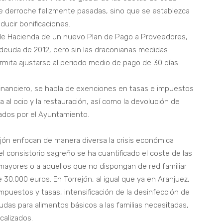
de derroche felizmente pasadas, sino que se establezca
ducir bonificaciones.
o de Hacienda de un nuevo Plan de Pago a Proveedores,
e deuda de 2012, pero sin las draconianas medidas
rmita ajustarse al periodo medio de pago de 30 días.
financiero, se habla de exenciones en tasas e impuestos
a al ocio y la restauración, así como la devolución de
tados por el Ayuntamiento.
ón enfocan de manera diversa la crisis económica
 el consistorio sagreño se ha cuantificado el coste de las
mayores o a aquellos que no dispongan de red familiar
 30.000 euros. En Torrejón, al igual que ya en Aranjuez,
puestos y tasas, intensificación de la desinfección de
udas para alimentos básicos a las familias necesitadas,
calizados.