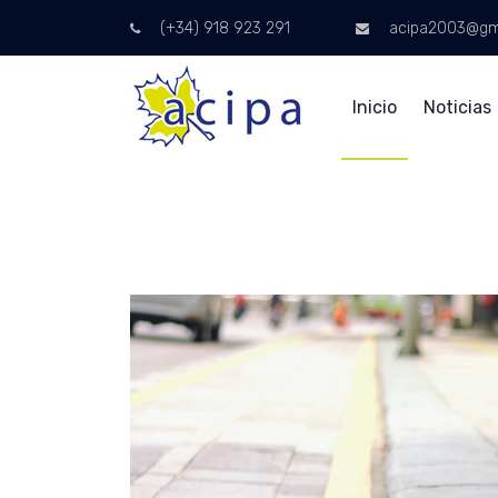
(+34) 918 923 291
acipa2003@gm
Inicio
Noticias