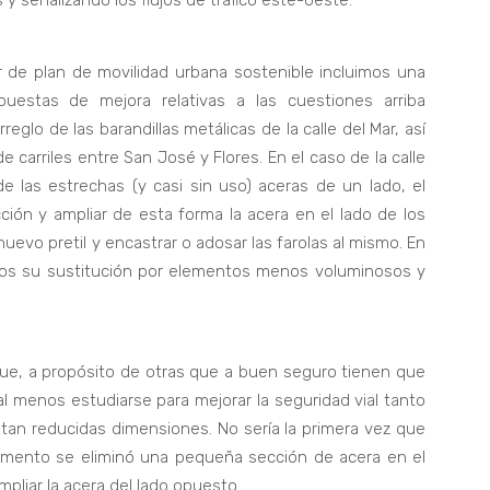
 y señalizando los flujos de tráfico este-oeste.
r de plan de movilidad urbana sostenible incluimos una
uestas de mejora relativas a las cuestiones arriba
glo de las barandillas metálicas de la calle del Mar, así
carriles entre San José y Flores. En el caso de la calle
e las estrechas (y casi sin uso) aceras de un lado, el
ión y ampliar de esta forma la acera en el lado de los
 nuevo pretil y encastrar o adosar las farolas al mismo. En
amos su sustitución por elementos menos voluminosos y
ue, a propósito de otras que a buen seguro tienen que
 al menos estudiarse para mejorar la seguridad vial tanto
tan reducidas dimensiones. No sería la primera vez que
mento se eliminó una pequeña sección de acera en el
mpliar la acera del lado opuesto.