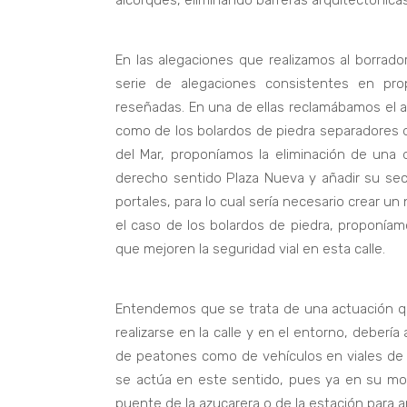
alcorques, eliminando barreras arquitectónicas
En las alegaciones que realizamos al borrado
serie de alegaciones consistentes en prop
reseñadas. En una de ellas reclamábamos el arre
como de los bolardos de piedra separadores de 
del Mar, proponíamos la eliminación de una d
derecho sentido Plaza Nueva y añadir su secc
portales, para lo cual sería necesario crear un
el caso de los bolardos de piedra, proponí
que mejoren la seguridad vial en esta calle.
Entendemos que se trata de una actuación q
realizarse en la calle y en el entorno, debería
de peatones como de vehículos en viales de 
se actúa en este sentido, pues ya en su mo
puente de la azucarera o de la estación para a