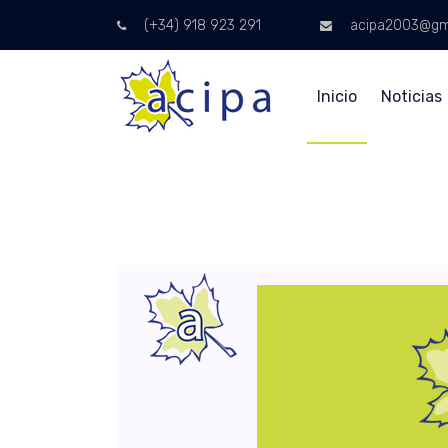
(+34) 918 923 291
acipa2003@gm
Inicio
Noticias