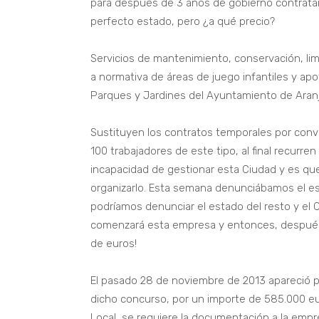
para después de 3 años de gobierno contratar
perfecto estado, pero ¿a qué precio?
Servicios de mantenimiento, conservación, li
a normativa de áreas de juego infantiles y apo
Parques y Jardines del Ayuntamiento de Aran
Sustituyen los contratos temporales por conve
100 trabajadores de este tipo, al final recurren
incapacidad de gestionar esta Ciudad y es qu
organizarlo. Esta semana denunciábamos el est
podríamos denunciar el estado del resto y el
comenzará esta empresa y entonces, después 
de euros!
El pasado 28 de noviembre de 2013 apareció pub
dicho concurso, por un importe de 585.000 eur
Local, se requiere la documentación a la emp