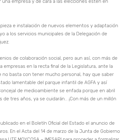
 una empresa y de cara a las elecciones estén en
mpieza e instalación de nuevos elementos y adaptación
yo a los servicios municipales de la Delegación de
juez.
nios de colaboración social, pero aun así, con más de
 a empresas en la recta final de la Legislatura, ante la
e no basta con tener mucho personal, hay que saber
ado lamentable del parque infantil de AGFA y así
 Concejal de medioambiente se enfada porque en abril
de tres años, ya se cuidarán… ¡Con más de un millón
licado en el Boletín Oficial del Estado el anuncio de
os. En el Acta del 14 de marzo de la Junta de Gobierno
resa UTE MOYCOSA – IMESAPI para proceder a formalizar