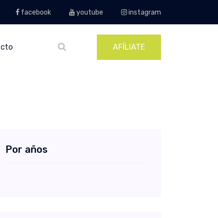
facebook
youtube
instagram
cto
AFÍLIATE
Por años